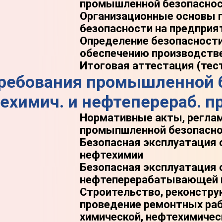
промышленной безопасно
Организационные основы
безопасности на предприя
Определение безопасности
обеспечению производств
Итоговая аттестация (тес
Требования промышленной 
техимич. и нефтеперераб. 
Нормативные акты, регла
промыпшленной безопасн
Безопасная эксплуатация 
нефтехимии
Безопасная эксплуатация
нефтеперерабатывающей
Строительство, реконстру
проведение pемонтных раб
химической, нефтехимичес