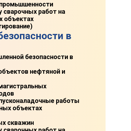
промьшшенности
у сварочных работ на
х объектах
тирование)
безопасности в
ленной безопасности в
объектов нефтяной и
 магистральных
водов
 пусконаладочные работы
нных объектах
ых скважин
у сварочных работ на