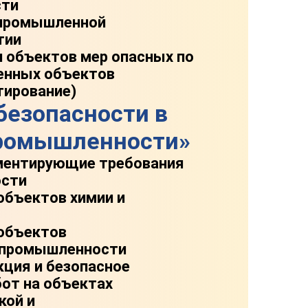
сти
 промышленной
тии
 объектов мер опасных по
енных объектов
тирование)
безопасности в
промышленности»
ментирующие требования
ости
объектов химии и
 объектов
 промышленности
кция и безопасное
от на объектах
кой и