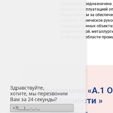
Программа предназначена д
связана с эксплуатацией о
ответственным за обеспеч
контроля, техническое рук
производственных объектах
энергетической, металлург
аттестации в области пром
Здравствуйте,
Программа «А.1 
хотите, мы перезвоним
безопасности »
Вам за 24 секунды?
Программа курса
Заявка на обучение