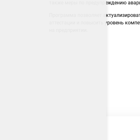
также меры по предупреждению авари
Программа позволяет актуализироват
аттестации и повысить уровень комп
на предприятии.