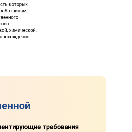
ость которых
 работникам,
твенного
сных
вой, химической,
я прохождение
ленной
ментирующие требования