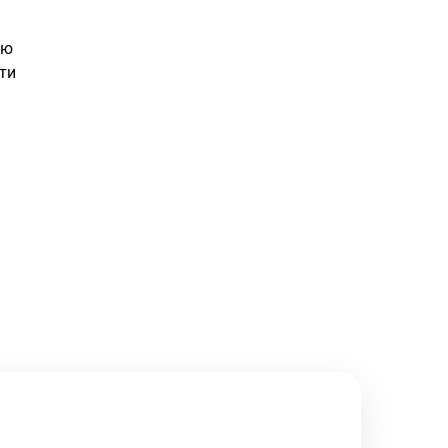
ию
ти