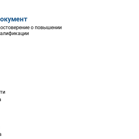
окумент
остоверение о повышении
валификации
сти
а
и
а