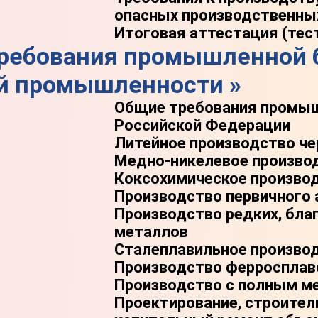
опасных производственны
Итоговая аттестация (тес
Требования промышленной 
й промышленности »
Общие требования промыш
Российской Федерации
Литейное производство че
Медно-никелевое произво
Коксохимическое произво
Производство первичного
Производство редких, бла
металлов
Сталеплавильное произво
Производство ферросплав
Производство с полным м
Проектирование, строител