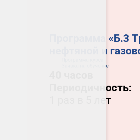
Программа «Б.3 
нефтяной и газо
Программа курса
Заявка на обучение
40 часов
Периодичность:
1 раз в 5 лет