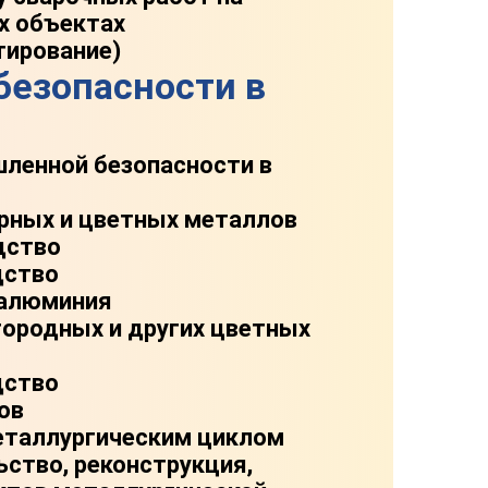
х объектах
тирование)
безопасности в
ленной безопасности в
рных и цветных металлов
дство
дство
 алюминия
городных и других цветных
дство
ов
еталлургическим циклом
ьство, реконструкция,