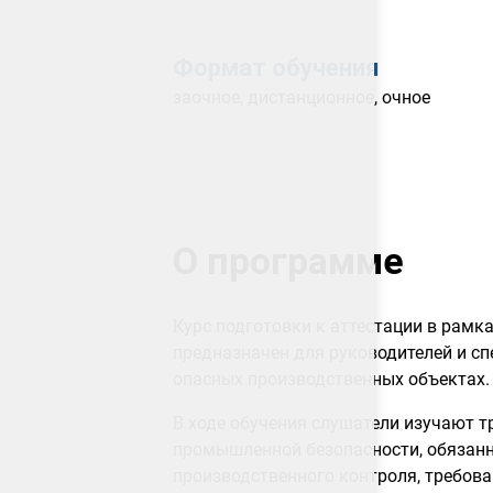
Формат обучения
заочное, дистанционное, очное
О программе
Курс подготовки к аттестации в рам
предназначен для руководителей и с
опасных производственных объектах.
В ходе обучения слушатели изучают т
промышленной безопасности, обязанн
производственного контроля, требова