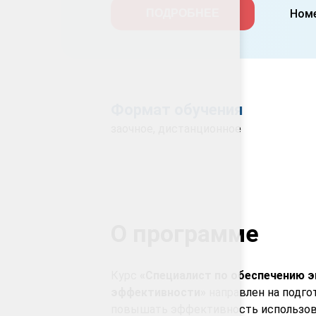
Номе
ПОДРОБНЕЕ
Формат обучения
заочное, дистанционное
О программе
Курс
«Специалист по обеспечению 
эффективности»
направлен на подго
повышать эффективность использован