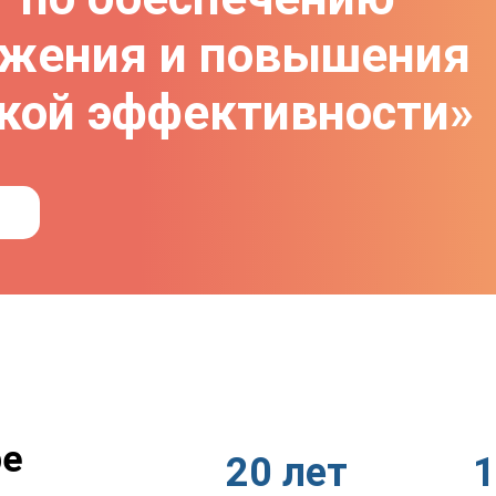
ежения и повышения
ской эффективности»
ре
20 лет
1