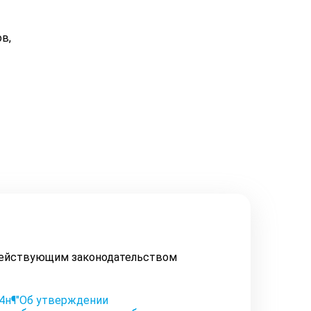
в,
действующим законодательством
94н¶"Об утверждении