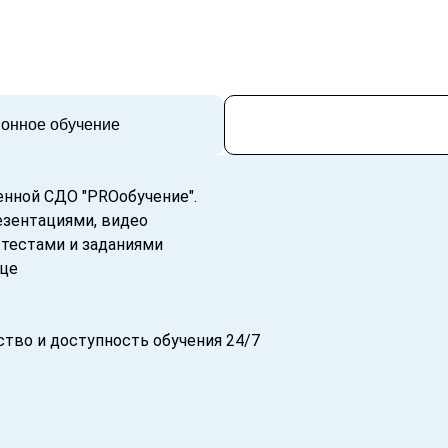
ионное обучение
енной СДО "PROобучение".
езентациями, видео
тестами и заданиями
нце
тво и доступность обучения 24/7