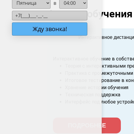
в
Формат обучения
Жду звонка!
Интерактивное дистанц
Интерактивное обучение в собств
Теория с интерактивными пр
Практика с промежуточными 
Итоговое тестирование в ко
Хранение истории обучения
Техническая поддержка
Интерфейс под любое устройс
ПОДРОБНЕЕ