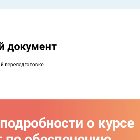
 документ
й переподготовке
 подробности о курсе
т по обеспечению