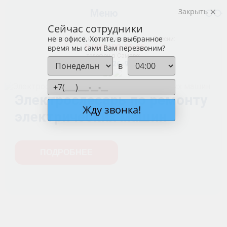
Закрыть
Меню
Сейчас сотрудники
не в офисе. Хотите, в выбранное
бесплатный номер для звонков по России:
8 800 100-29-02
время мы сами Вам перезвоним?
телефон в Самаре:
+7 (846) 26-915-26
в
Электрослесарь по ремонту
Жду звонка!
электрических машин
ПОДРОБНЕЕ