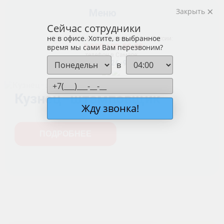
Закрыть
Меню
Сейчас сотрудники
не в офисе. Хотите, в выбранное
бесплатный номер для звонков по России:
8 800 100-29-02
время мы сами Вам перезвоним?
телефон в Самаре:
+7 (846) 26-915-26
в
Кузнец–штамповщик
Жду звонка!
ПОДРОБНЕЕ