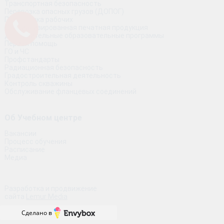
Транспортная безопасность
Перевозка опасных грузов (ДОПОГ)
Подготовка рабочих
Специализированная печатная продукция
Дополнительные образовательные программы
Первая помощь
ГО и ЧС
Профстандарты
Радиационная безопасность
Градостроительная деятельность
Контроль скважины
Обслуживание фланцевых соединений
Об Учебном центре
Вакансии
Процесс обучения
Расписание
Медиа
Разработка и продвижение
сайта
Lemur Media
Сделано в