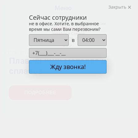
Закрыть
Меню
Сейчас сотрудники
не в офисе. Хотите, в выбранное
бесплатный номер для звонков по России:
8 800 100-29-02
время мы сами Вам перезвоним?
телефон в Самаре:
+7 (846) 26-915-26
в
Плавильщик металла и
Жду звонка!
сплавов
ПОДРОБНЕЕ