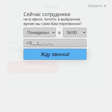
Закрыть
Меню
Сейчас сотрудники
не в офисе. Хотите, в выбранное
бесплатный номер для звонков по России:
8 800 100-29-02
время мы сами Вам перезвоним?
телефон в Самаре:
+7 (846) 26-915-26
в
Слесарь-ремонтник
Жду звонка!
ПОДРОБНЕЕ